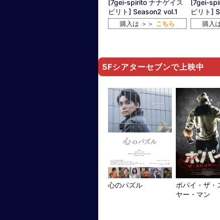
[7gei-spirito ナナゲイス
[7gei-s
ピリト] Season2 vol.1
ピリト] Se
購入は ＞＞
こちら
購入
5Fシアターセブンで上映中
ポパイ・ザ・
心のパズル
ヤー・マン