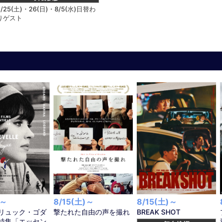
7/25(土)・26(日)・8/5(水)日替わ
りゲスト
)～
8/15(土)～
8/15(土)～
リュック・ゴダ
撃たれた自由の声を撮れ
BREAK SHOT
特集「エッセン