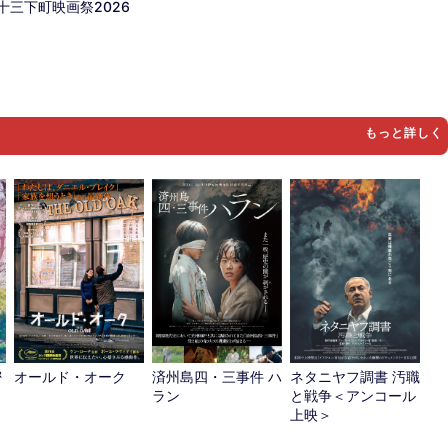
十三下町映画祭2026
オールド・オーク
済州島四・三事件 ハ
密
ネタニヤフ調書 汚職
ラン
と戦争＜アンコール
上映＞