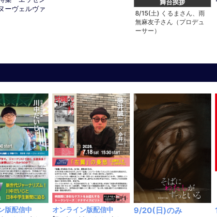
舞台挨拶
ヌーヴェルヴァ
8/15(土) くるまさん、雨
無麻友子さん（プロデュ
ーサー）
ン版配信中
オンライン版配信中
9/20(日)のみ