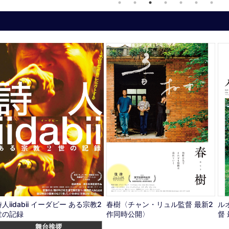
人iidabii イーダビー ある宗教2
春樹〈チャン・リュル監督 最新2
ル
世の記録
作同時公開〉
督
舞台挨拶