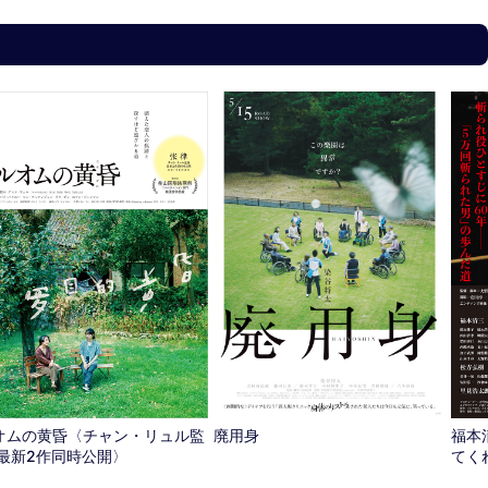
オムの黄昏〈チャン・リュル監
廃用身
福本
 最新2作同時公開〉
てく