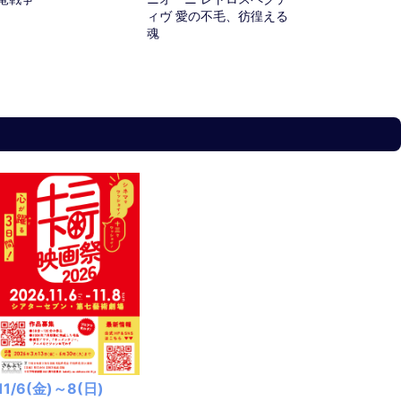
ィヴ 愛の不毛、彷徨える
魂
11/6(金)～8(日)