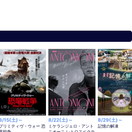
8/15(土)～
8/22(土)～
8/29(土)～
プリミティヴ・ウォー 恐
ミケランジェロ・アント
記憶の解凍
竜戦争
ニオーニ レトロスペクテ