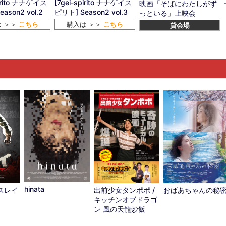
pirito ナナゲイス
[7gei-spirito ナナゲイス
映画「そばにわたしがず
ason2 vol.2
ピリト] Season2 vol.3
っといる」上映会
は ＞＞
こちら
購入は ＞＞
こちら
貸会場
hinata
スレイ
出前少女タンポポ /
おばあちゃんの秘
キッチンオブドラゴ
ン 風の天龍炒飯