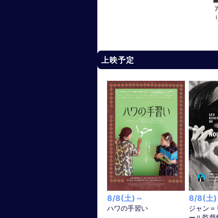
上映予定
8/8(土)～
8/8(土
ハワの手習い
ジャン＝
ール監督