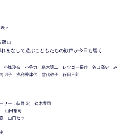
上映＞
波篠山
群れをなして遊ぶこどもたちの歓声が今日も響く
 小峰玲奈 小谷力 島木譲二 レツゴー長作 谷口高史 み
向明子 浅利香津代 雪代敬子 篠田三郎
ーサー：荻野 宏 鈴木豊司
泉 山田裕司
春 山口セツ
史