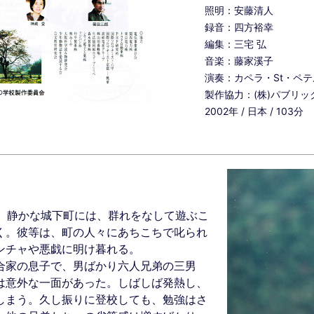
照明：安藤清人
録音：四方裕幸
編集：三宅 弘
音楽：藤家溪子
演奏：カペラ・St・ペ
製作協力：(株)パブリッ
2002年 / 日本 / 103分
山。静かな城下町には、群れをなして遊ぶこ
く。彼等は、町の人々にあちこちで叱られ
ンチャや悪戯に明け暮れる。
合家の息子で、男ばかり六人兄弟の三男
は意外な一面があった。しばしば発熱し、
しまう。久し振りに登校しても、勉強はさ