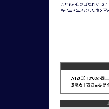
こどもの自然ばなれがはげ
もの生き生きとした命を育
7/12(日) 10:00の回
登壇者｜西垣吉春 監