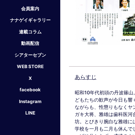
会員案内
ナナゲイギャラリー
連載コラム
動画配信
シアターセブン
WEB STORE
あらすじ
X
facebook
昭和10年代初頭の丹波篠
どもたちの歓声が今日も響
Instagram
ながらも、性懲りもなくヤ
LINE
ガキ大将、雅雄は歯科医河
坊。とびきり腕白な雅雄に
学校を一月も二月も休んで