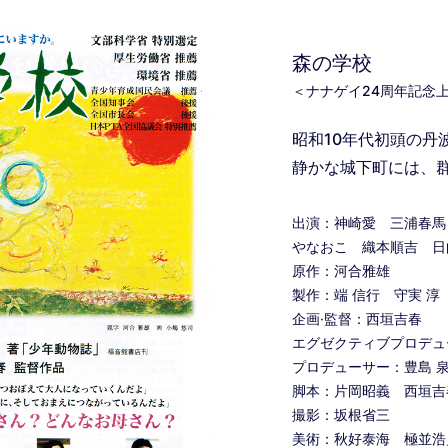
森の学校
＜ナナゲイ24周年記念
昭和10年代初頭の丹
静かな城下町には、
出演：神崎愛 三浦春馬
やなおこ 織本順吉 日
原作：河合雅雄
製作：端 信行 守実 淳
企画·監督：西垣吉春
エグゼクティブプロデュ
プロデューサー：豊島 
脚本：片岡昭義 西垣吉
撮影：坂根省三
美術：秋好泰海 極並浩