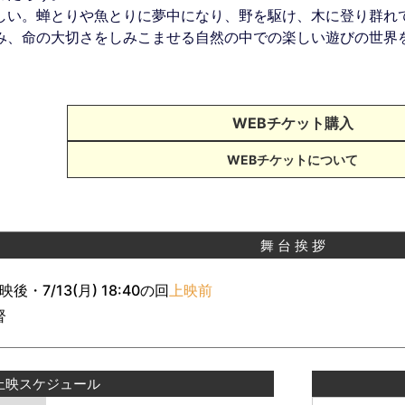
しい。蝉とりや魚とりに夢中になり、野を駆け、木に登り群れ
み、命の大切さをしみこませる自然の中での楽しい遊びの世界
WEBチケット購入
WEBチケットについて
舞 台 挨 拶
上映後・7/13(月) 18:40の回
上映前
督
上映スケジュール