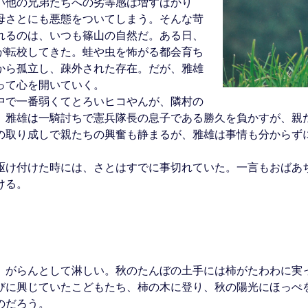
い他の兄弟たちへの劣等感は増すばかり
母さとにも悪態をついてしまう。そんな苛
れるのは、いつも篠山の自然だ。ある日、
が転校してきた。蛙や虫を怖がる都会育ち
から孤立し、疎外された存在。だが、雅雄
って心を開いていく。
中で一番弱くてとろいヒコやんが、隣村の
。雅雄は一騎討ちで憲兵隊長の息子である勝久を負かすが、親
の取り成しで親たちの興奮も静まるが、雅雄は事情も分からず
駆け付けた時には、さとはすでに事切れていた。一言もおばあ
ける。
、がらんとして淋しい。秋のたんぼの土手には柿がたわわに実
びに興じていたこどもたち、柿の木に登り、秋の陽光にほっぺ
のだろう。