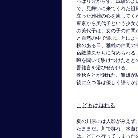
っぱり分からず、成績のよ
で、見舞いに来てくれた祖
立った雅雄の心を癒してく
東京から美代子という少女
の美代子は、女の子の仲間
と自然の中で遊ぶことによ
秋のある日、雅雄の仲間の
宿敵勝久たちに苛められる
噂を聞いて駆けつけたさと
詈雑言を浴びせかける。
晩秋さとが倒れた。雅雄が
後に立つ母は優しく語りか
こどもは群れる
夏の川原には人影がみえず
たままだ。川で群れ、水遊
は、どこへ行ってしまった