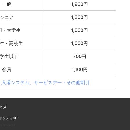
一般
1,900円
シニア
1,300円
門・大学生
1,000円
生・高校生
1,000円
学生以下
700円
会員
1,100円
★入場システム、サービスデー・その他割引
セス
ドシティ6F
ts reserved.